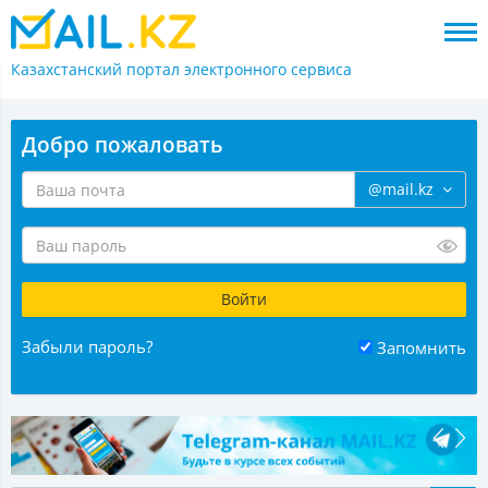
Казахстанский портал
электронного сервиса
Добро пожаловать
@mail.kz
Забыли пароль?
Запомнить