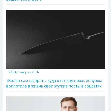
23:54, 6 августа 2026
«Волен сам выбрать, куда я воткну нож»: девушка
воплотила в жизнь свои жуткие посты в соцсетях