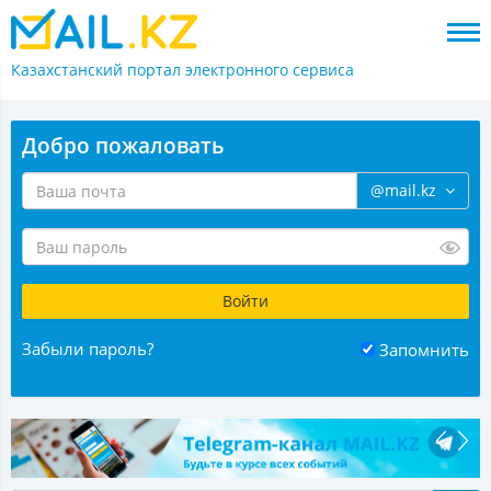
Казахстанский портал
электронного сервиса
Добро пожаловать
@mail.kz
Забыли пароль?
Запомнить