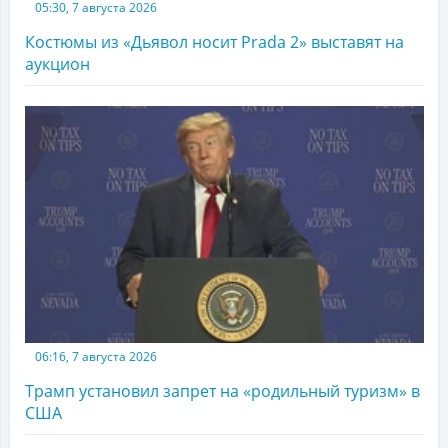
05:30, 7 августа 2026
Костюмы из «Дьявол носит Prada 2» выставят на
аукцион
06:16, 7 августа 2026
Трамп установил запрет на «родильный туризм» в
США