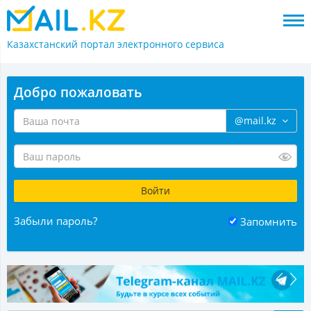
Казахстанский портал
электронного сервиса
Добро пожаловать
@mail.kz
Забыли пароль?
Запомнить