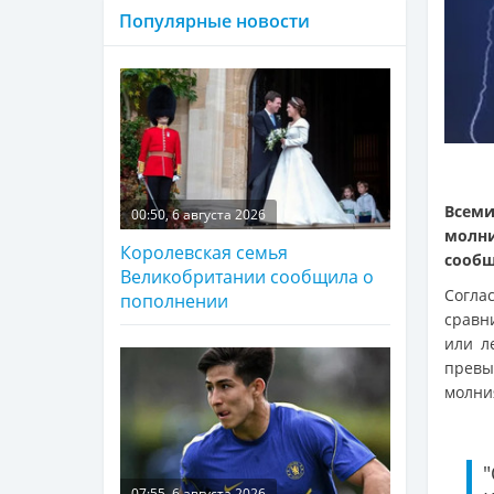
Популярные новости
Всем
00:50, 6 августа 2026
молн
Королевская семья
сооб
Великобритании сообщила о
Согла
пополнении
сравн
или л
превы
молни
07:55, 6 августа 2026