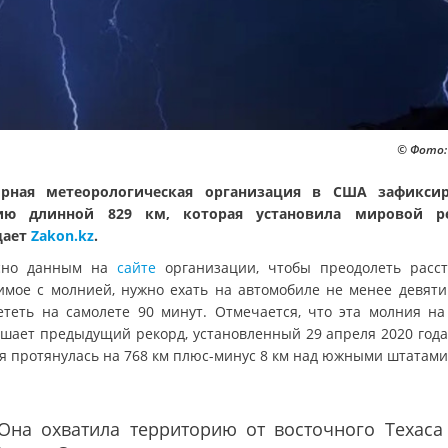
© Фото:
ирная метеорологическая организация в США зафиксир
ию длинной 829 км, которая установила мировой ре
щает
Zakon.kz
.
сно данным на
сайте
организации, чтобы преодолеть расст
имое с молнией, нужно ехать на автомобиле не менее девяти
ететь на самолете 90 минут. Отмечается, что эта молния на
шает предыдущий рекорд, установленный 29 апреля 2020 года,
я протянулась на 768 км плюс-минус 8 км над южными штатам
"Она охватила территорию от восточного Техаса