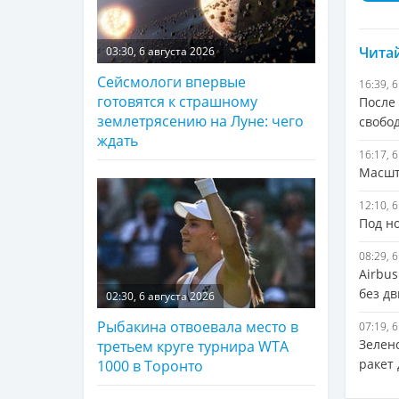
Читай
03:30, 6 августа 2026
Сейсмологи впервые
16:39, 
готовятся к страшному
После
землетрясению на Луне: чего
свобо
ждать
16:17, 
Масшт
12:10, 
Под н
08:29, 
Airbu
без дв
02:30, 6 августа 2026
Рыбакина отвоевала место в
07:19, 
Зелен
третьем круге турнира WTA
ракет
1000 в Торонто