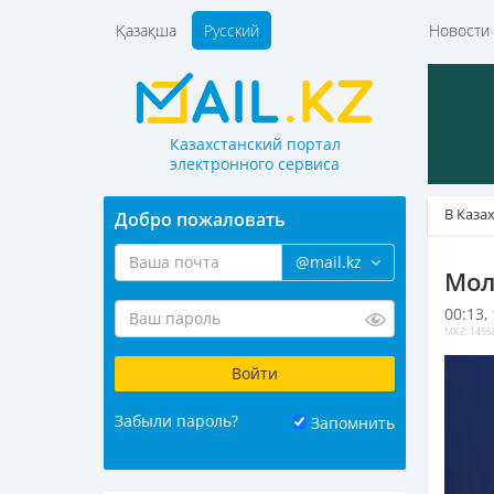
Қазақша
Русский
Новост
Казахстанский портал
электронного сервиса
В Каза
Добро пожаловать
@mail.kz
Мол
00:13,
MKZ: 1495
Забыли пароль?
Запомнить