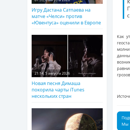
Игру Дастана Сатпаева на
матче «Челси» против
«Ювентуса» оценили в Европе
Как у
геост
молни
данны
возни
равни
21:14, 5 августа 2026
грозо
Новая песня Димаша
покорила чарты iTunes
нескольких стран
Источ
Под
Мы 