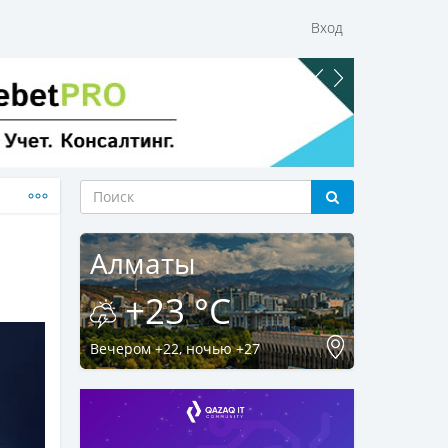
Вход
Алматы
+23 °C
Вечером +22, ночью +27