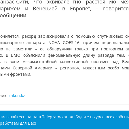
Канзас-Сити, что эквивалентно расстоянию ме
Парижем и Венецией в Европе", – говоритс
сообщении.
точняется, рекорд зафиксировали с помощью спутниковых с
ационарного аппарата NOAA GOES-16, причем первоначаль
ю не заметили – ее обнаружили только при повторном а
х. В ВМО объяснили феноменальную длину разряда тем, 
к в зоне мезомасштабной конвективной системы над Ве
нами Северной Америки – регионом, известным особо м
выми фронтами.
ник:
zakon.kz
писывайтесь на наш Telegram-канал. Будьте в курсе всех событ
работаем для Вас!