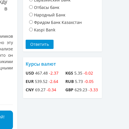
жду
Отбасы банк
я в
Народный Банк
Фридом Банк Казахстан
Kaspi Bank
нимков
но эту
нализе
что он
ликими
Курсы валют
ощными
USD
467.48
-2.37
KGS
5.35
-0.02
EUR
539.52
-2.64
RUB
5.73
-0.05
CNY
69.27
-0.34
GBP
629.23
-3.33
ий!