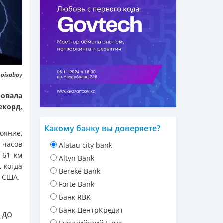
 pixabay
овала
корд,
Какому банку вы доверяете?
ояние,
 часов
Alatau city bank
 61 км
Altyn Bank
 когда
Bereke Bank
и США.
Forte Bank
Банк RBK
Банк ЦентрКредит
 до
Евразийский Банк