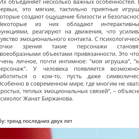
Их объединяет несколько важных особенностей. 
первых, это мягкие, тактильно приятные игруш
оторые создают ощущение близости и безопаснос
Некоторые из них обладают интерактивн
функциями, реагируют на движения, что усилив
увство эмоционального контакта. С психологичес
точки зрения такие персонажи становя
воеобразными объектами привязанности. Это что
чень личное, почти интимное: "моя игрушка", "
персонаж". У человека появляется возможно
заботиться о ком-то, пусть даже символичес
собенно в современном мире, где многим не хват
ростых, теплых эмоциональных связей", – объясн
сихолог Жанат Биржанова.
у: тренд последних двух лет