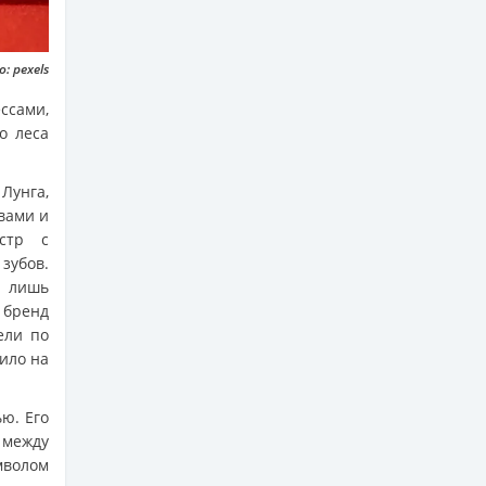
: pexels
сами,
о леса
Лунга,
вами и
стр с
зубов.
н лишь
 бренд
ели по
ило на
ю. Его
 между
мволом