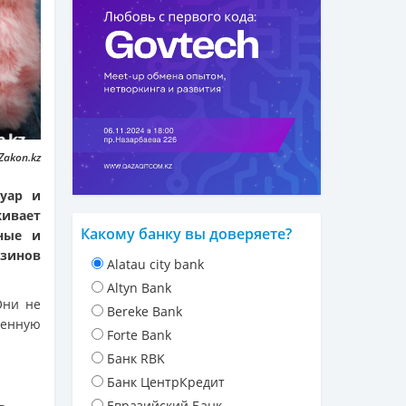
Zakon.kz
суар и
ивает
Какому банку вы доверяете?
ные и
азинов
Alatau city bank
Altyn Bank
Они не
Bereke Bank
венную
Forte Bank
Банк RBK
Банк ЦентрКредит
Евразийский Банк