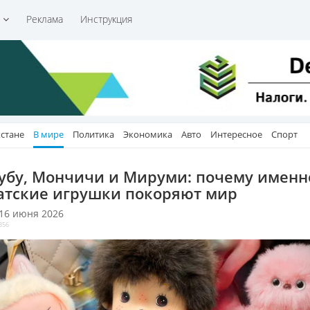
и
Реклама
Инструкция
хстане
В мире
Политика
Экономика
Авто
Интересное
Спорт
убу, Мончичи и Мируми: почему именн
атские игрушки покоряют мир
 16 июня 2026
356