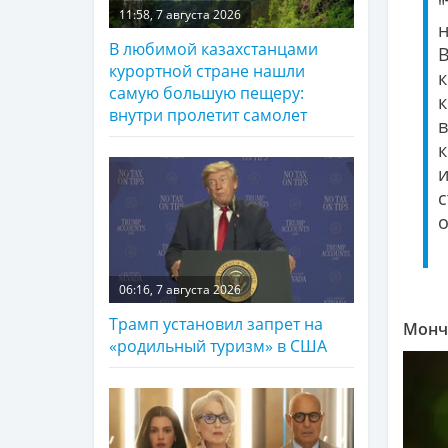
11:58, 7 августа 2026
В любимой казахстанцами
В
курортной стране нашли
к
самую большую пещеру:
к
внутри пролетит самолет
о
06:16, 7 августа 2026
Трамп установил запрет на
Монч
«родильный туризм» в США