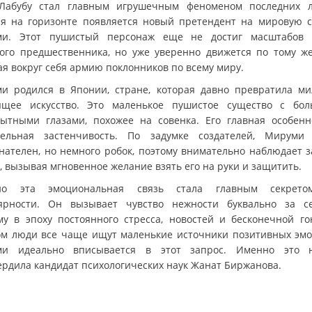
Лабубу стал главным игрушечным феноменом последних л
ня на горизонте появляется новый претендент на мировую с
и. Этот пушистый персонаж еще не достиг масштабов 
того предшественника, но уже уверенно движется по тому же
ая вокруг себя армию поклонников по всему миру.
и родился в Японии, стране, которая давно превратила ми
ящее искусство. Это маленькое пушистое существо с бо
ытными глазами, похожее на совенка. Его главная особенн
тельная застенчивость. По задумке создателей, Мируми
нателен, но немного робок, поэтому внимательно наблюдает з
, вызывая мгновенное желание взять его на руки и защитить.
но эта эмоциональная связь стала главным секрето
ярности. Он вызывает чувство нежности буквально за се
му в эпоху постоянного стресса, новостей и бесконечной го
ом люди все чаще ищут маленькие источники позитивных эмо
ми идеально вписывается в этот запрос. Именно это 
ердила кандидат психологических наук Жанат Биржанова.