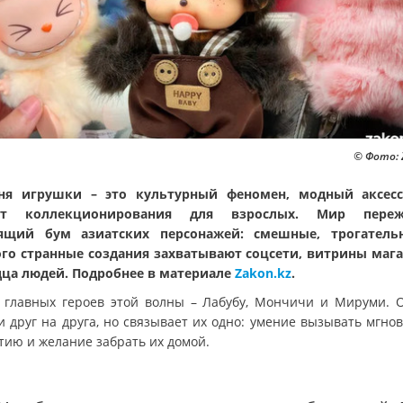
© Фото: 
ня игрушки – это культурный феномен, модный аксес
кт коллекционирования для взрослых. Мир переж
оящий бум азиатских персонажей: смешные, трогатель
го странные создания захватывают соцсети, витрины маг
дца людей. Подробнее в материале
Zakon.kz
.
 главных героев этой волны – Лабубу, Мончичи и Мируми. 
и друг на друга, но связывает их одно: умение вызывать мгно
тию и желание забрать их домой.