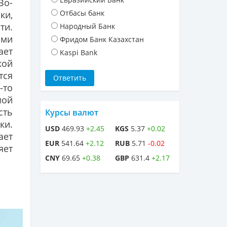
Во-
Отбасы банк
ки,
ти.
Народный Банк
ыми
Фридом Банк Казахстан
ает
Kaspi Bank
кой
тся
-то
мой
сть
Курсы валют
ки.
USD
469.93
+2.45
KGS
5.37
+0.02
ает
EUR
541.64
+2.12
RUB
5.71
-0.02
яет
CNY
69.65
+0.38
GBP
631.4
+2.17