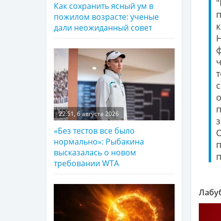
"
Как сохранить ясный ум в
пожилом возрасте: ученые
к
дали неожиданный совет
ч
с
о
22:51, 6 августа 2026
«Без тестов все было
О
нормально»: Рыбакина
п
высказалась о новом
п
требовании WTA
Лабуб