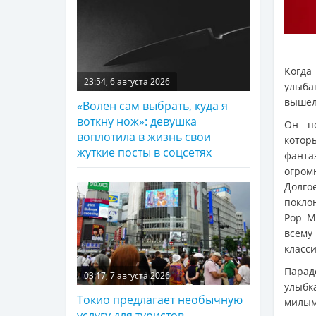
Когд
23:54, 6 августа 2026
улыба
вышел
«Волен сам выбрать, куда я
воткну нож»: девушка
Он по
воплотила в жизнь свои
котор
жуткие посты в соцсетях
фант
огром
Долго
покло
Pop M
всему
класс
Парад
03:17, 7 августа 2026
улыбк
Токио предлагает необычную
милым
услугу для туристов