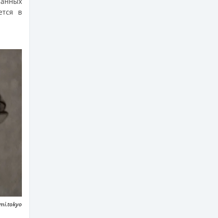
занных
ется в
mi.tokyo