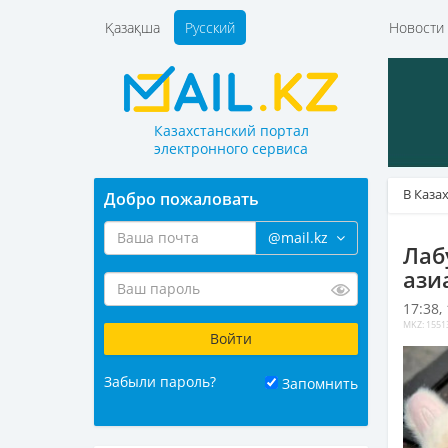
Қазақша
Русский
Новост
Казахстанский портал
электронного сервиса
В Каза
Добро пожаловать
@mail.kz
Лаб
ази
17:38,
MKZ: 1551
Забыли пароль?
Запомнить