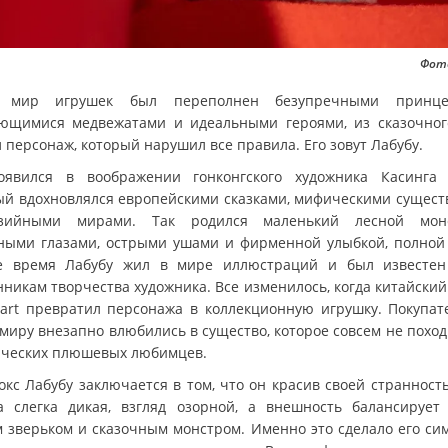
Фото
а мир игрушек был переполнен безупречными принцес
ющимися медвежатами и идеальными героями, из сказочног
 персонаж, который нарушил все правила. Его зовут Лабубу.
явился в воображении гонконгского художника Касинга 
ый вдохновлялся европейскими сказками, мифическими сущест
азийными мирами. Так родился маленький лесной мон
ными глазами, острыми ушами и фирменной улыбкой, полной 
е время Лабубу жил в мире иллюстраций и был известе
нникам творчества художника. Все изменилось, когда китайский
art превратил персонажа в коллекционную игрушку. Покупат
 миру внезапно влюбились в существо, которое совсем не поход
ических плюшевых любимцев.
окс Лабубу заключается в том, что он красив своей странность
а слегка дикая, взгляд озорной, а внешность балансирует
 зверьком и сказочным монстром. Именно это сделало его си