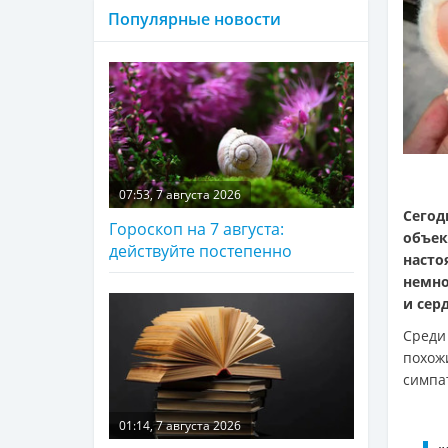
Популярные новости
07:53, 7 августа 2026
Сегод
Гороскоп на 7 августа:
объе
действуйте постепенно
наст
немно
и сер
Среди
похож
симпа
01:14, 7 августа 2026