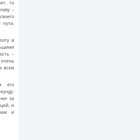
ет, то
лаву –
своего
 пути,
лоту в
льшими
ость –
 очень
а всем
м его
кунду.
нки за
ций, и
нам и