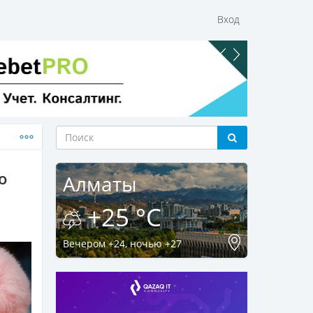
Вход
о
Алматы
+25 °C
Вечером +24, ночью +27