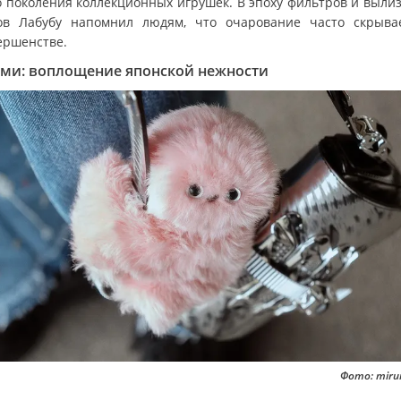
о поколения коллекционных игрушек. В эпоху фильтров и выли
ов Лабубу напомнил людям, что очарование часто скрыва
ершенстве.
ми: воплощение японской нежности
Фото: miru