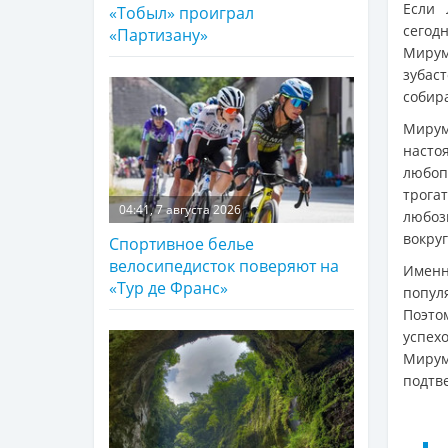
Если 
«Тобыл» проиграл
сегод
«Партизану»
Мирум
зубас
собир
Мирум
насто
любоп
трога
04:41, 7 августа 2026
любоз
вокруг
Спортивное белье
велосипедисток поверяют на
Имен
«Тур де Франс»
попул
Поэто
успех
Миру
подтв