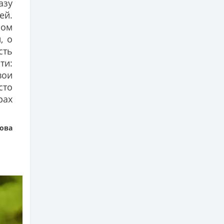
азу
ей.
ном
, о
сть
и:
вои
сто
рах
ова