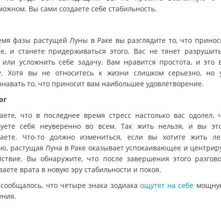
можном. Вы сами создаете себе стабильность.
емя фазы растущей Луны в Раке вы разглядите то, что принос
ье, и станете придерживаться этого. Вас не тянет разрушит
 или усложнить себе задачу. Вам нравится простота, и это 
у. Хотя вы не относитесь к жизни слишком серьезно, но 
знавать то, что приносит вам наибольшее удовлетворение.
ог
аете, что в последнее время стресс настолько вас одолел, 
вуете себя неуверенно во всем. Так жить нельзя, и вы эт
аете. Что-то должно измениться, если вы хотите жить ле
ью, растущая Луна в Раке оказывает успокаивающее и центри
йствие. Вы обнаружите, что после завершения этого разгов
аете врата в новую эру стабильности и покоя.
 сообщалось, что четыре знака зодиака
ощутят на себе
мощную
уния.