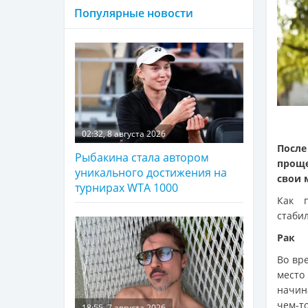
Популярные новости
02:32, 8 августа 2026
После
Рыбакина стала автором
проще
уникального достижения на
свои 
турнирах WTA 1000
Как 
стабил
Рак
Во вр
место
начин
чем-т
18:55, 7 августа 2026