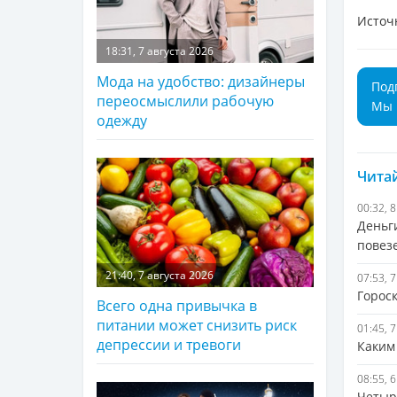
Источ
18:31, 7 августа 2026
Мода на удобство: дизайнеры
Под
переосмыслили рабочую
Мы 
одежду
Читай
00:32, 
Деньг
повезе
21:40, 7 августа 2026
07:53, 
Гороск
Всего одна привычка в
питании может снизить риск
01:45, 
депрессии и тревоги
Каким
08:55, 
Четыр