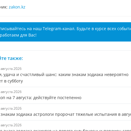
ник:
zakon.kz
писывайтесь на наш Telegram-канал. Будьте в курсе всех событ
работаем для Вас!
те также:
8 августа 2026
и, удача и счастливый шанс: каким знакам зодиака невероятно
т в субботу
7 августа 2026
оп на 7 августа: действуйте постепенно
7 августа 2026
 знакам зодиака астрологи пророчат тяжелые испытания в авгу
6 августа 2026
е знака зодиака окажутся на пороге судьбоносных перемен сов