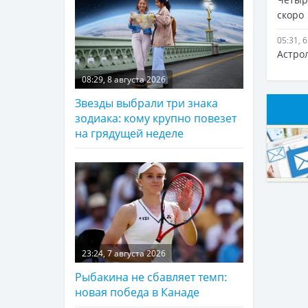
скоро
05:31, 
Астро
08:29, 8 августа 2026
Звезды выбрали три знака
зодиака: кому крупно повезет
на грядущей неделе
23:24, 7 августа 2026
Рыбакина не сбавляет темп:
новая победа в Канаде