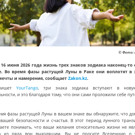
© Фото: 
 16 июня 2026 года жизнь трех знаков зодиака наконец-то 
. Во время фазы растущей Луны в Раке они воплотят в
мечты и намерения, сообщает
Zakon.kz
.
пишет
YourTango
, три знака зодиака вступают в нову
ьности, и это благодаря тому, что они сами проложили себе пут
емя фазы растущей Луны в вашем знаке вы обнаружите, что дом
 вашей безопасности и счастья. В этот период лунного транз
аете понимать, что ваши желания относительно жизни не яв
о из ряда вон выходящим. Вы не просите Вселенную о 