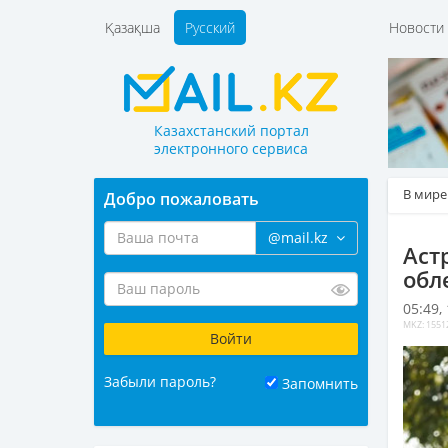
Қазақша
Русский
Новост
Казахстанский портал
электронного сервиса
В мире
Добро пожаловать
@mail.kz
Аст
обл
05:49,
MKZ: 1551
Забыли пароль?
Запомнить