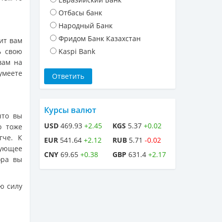
Отбасы банк
Народный Банк
Фридом Банк Казахстан
ит вам
ь свою
Kaspi Bank
вам на
умеете
Курсы валют
что вы
USD
469.93
+2.45
KGS
5.37
+0.02
о тоже
гче. К
EUR
541.64
+2.12
RUB
5.71
-0.02
рующее
CNY
69.65
+0.38
GBP
631.4
+2.17
ора вы
 силу