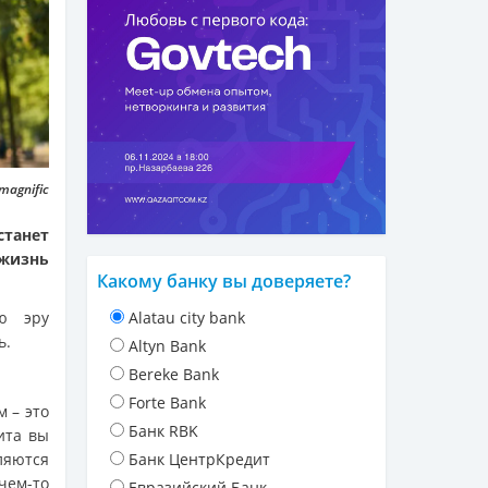
magnific
станет
 жизнь
Какому банку вы доверяете?
ю эру
Alatau city bank
ь.
Altyn Bank
Bereke Bank
Forte Bank
 – это
Банк RBK
ита вы
ляются
Банк ЦентрКредит
чем-то
Евразийский Банк