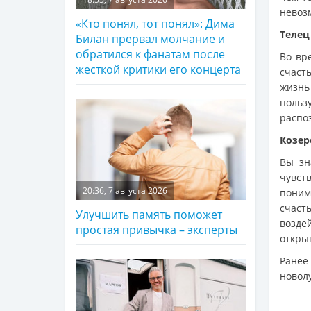
невоз
«Кто понял, тот понял»: Дима
Телец
Билан прервал молчание и
обратился к фанатам после
Во вр
жесткой критики его концерта
счаст
жизнь
польз
распо
Козер
Вы зн
чувст
20:36, 7 августа 2026
поним
счаст
Улучшить память поможет
возде
простая привычка – эксперты
открыв
Ранее
новол