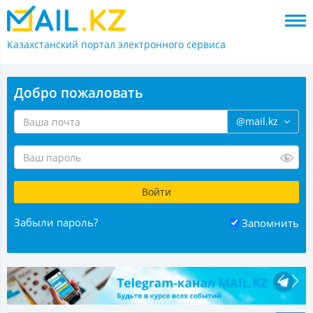
Казахстанский портал
электронного сервиса
Добро пожаловать
@mail.kz
Забыли пароль?
Запомнить