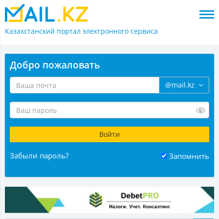
Казахстанский портал
электронного сервиса
Добро пожаловать
@mail.kz
Забыли пароль?
Запомнить