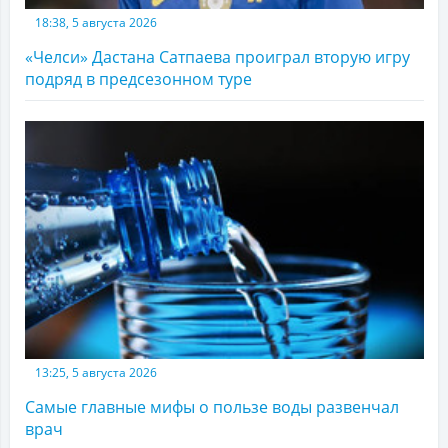
18:38, 5 августа 2026
«Челси» Дастана Сатпаева проиграл вторую игру
подряд в предсезонном туре
13:25, 5 августа 2026
Самые главные мифы о пользе воды развенчал
врач