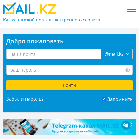
Казахстанский портал
электронного сервиса
Добро пожаловать
@mail.kz
Забыли пароль?
Запомнить