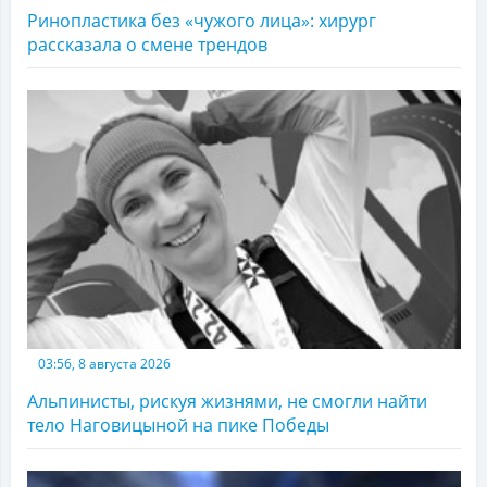
Ринопластика без «чужого лица»: хирург
рассказала о смене трендов
03:56, 8 августа 2026
Альпинисты, рискуя жизнями, не смогли найти
тело Наговицыной на пике Победы