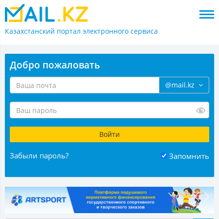
Казахстанский портал
электронного сервиса
Добро пожаловать
@mail.kz
Забыли пароль?
Запомнить