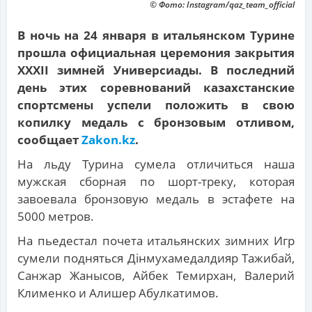
© Фото: Instagram/qaz_team_official
В ночь на 24 января в итальянском Турине
прошла официальная церемония закрытия
ХХХII зимней Универсиады. В последний
день этих соревнований казахстанские
спортсмены успели положить в свою
копилку медаль с бронзовым отливом,
сообщает
Zakon.kz
.
На льду Турина сумела отличиться наша
мужская сборная по шорт-треку, которая
завоевала бронзовую медаль в эстафете на
5000 метров.
На пьедестал почета итальянских зимних Игр
сумели подняться Дінмухамедалдияр Тажибай,
Санжар Жанысов, Айбек Темирхан, Валерий
Клименко и Алишер Абулкатимов.