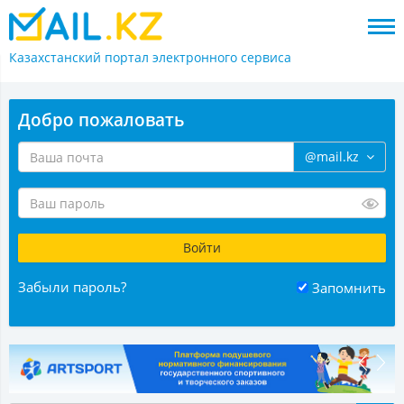
Казахстанский портал
электронного сервиса
Добро пожаловать
@mail.kz
Забыли пароль?
Запомнить