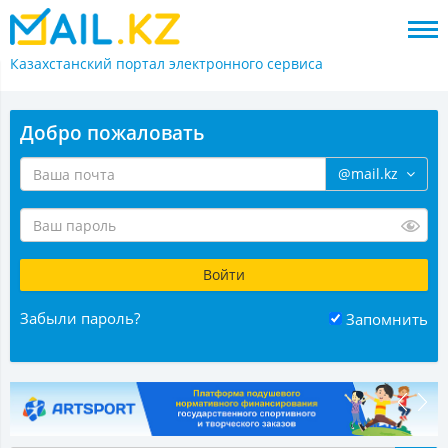
Казахстанский портал
электронного сервиса
Добро пожаловать
@mail.kz
Забыли пароль?
Запомнить