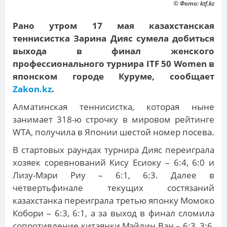
© Фото: ktf.kz
Рано утром 17 мая казахстанская
теннисистка Зарина Дияс сумела добиться
выхода в финал женского
профессионального турнира ITF 50 Women в
японском городе Куруме, сообщает
Zakon.kz
.
Алматинская теннисистка, которая ныне
занимает 318-ю строчку в мировом рейтинге
WTA, получила в Японии шестой номер посева.
В стартовых раундах турнира Дияс переиграла
хозяек соревнований Кису Есиоку – 6:4, 6:0 и
Лизу-Мэри Риу – 6:1, 6:3. Далее в
четвертьфинале текущих состязаний
казахстанка переиграла третью японку Момоко
Кобори – 6:3, 6:1, а за выход в финал сломила
сопротивление китаянки Мэйлин Ван – 6:3, 3:6,