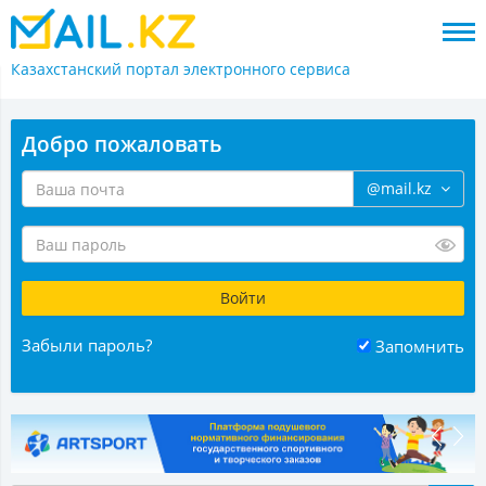
Казахстанский портал
электронного сервиса
Добро пожаловать
@mail.kz
Забыли пароль?
Запомнить