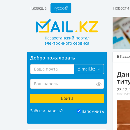
Қазақша
Русский
Новост
Казахстанский портал
электронного сервиса
В Каза
Добро пожаловать
@mail.kz
Дан
тит
23:12,
MKZ: 1549
Забыли пароль?
Запомнить