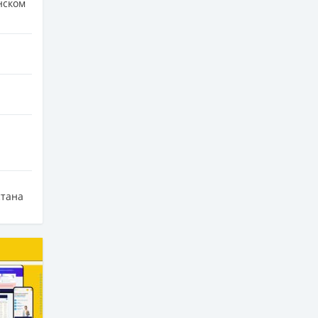
нском
стана