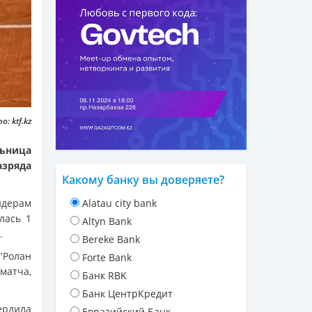
: ktf.kz
ьница
азряда
Какому банку вы доверяете?
идерам
Alatau city bank
лась 1
Altyn Bank
.
Bereke Bank
"Ролан
Forte Bank
матча,
Банк RBK
Банк ЦентрКредит
ердила
Евразийский Банк