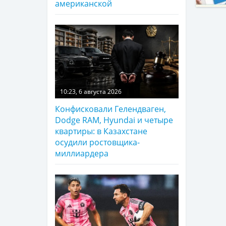
американской
10:23, 6 августа 2026
Конфисковали Гелендваген,
Dodge RAM, Hyundai и четыре
квартиры: в Казахстане
осудили ростовщика-
миллиардера