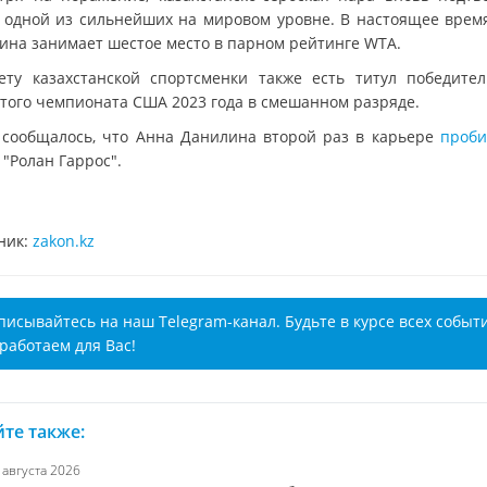
с одной из сильнейших на мировом уровне. В настоящее врем
ина занимает шестое место в парном рейтинге WTA.
ету казахстанской спортсменки также есть титул победите
того чемпионата США 2023 года в смешанном разряде.
 сообщалось, что Анна Данилина второй раз в карьере
проби
"Ролан Гаррос".
ник:
zakon.kz
писывайтесь на наш Telegram-канал. Будьте в курсе всех событ
работаем для Вас!
те также:
7 августа 2026