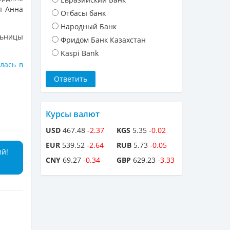
я Анна
Отбасы банк
Народный Банк
льницы
Фридом Банк Казахстан
Kaspi Bank
лась в
Курсы валют
USD
467.48
-2.37
KGS
5.35
-0.02
EUR
539.52
-2.64
RUB
5.73
-0.05
ий!
CNY
69.27
-0.34
GBP
629.23
-3.33