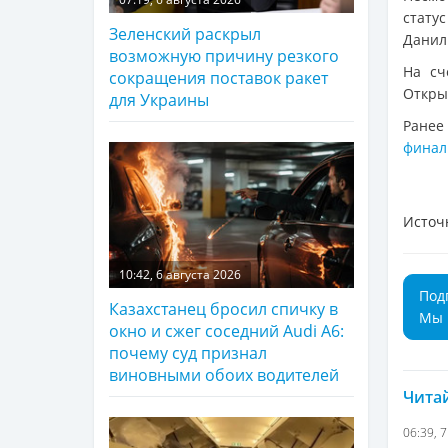
стату
Зеленский раскрыл
Данил
возможную причину резкого
На сч
сокращения поставок ракет
Откры
для Украины
Ранее
финал
Источ
10:42, 6 августа 2026
Под
Казахстанец бросил спичку в
Мы 
окно и сжег соседний Audi A6:
почему суд признал
виновными обоих водителей
Читай
06:39, 