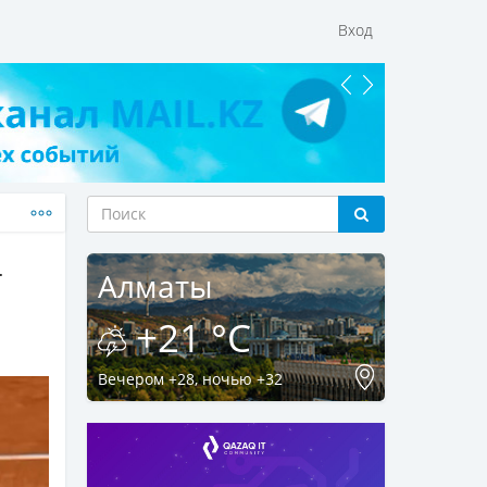
Вход
т
Алматы
+21 °C
Вечером +28, ночью +32