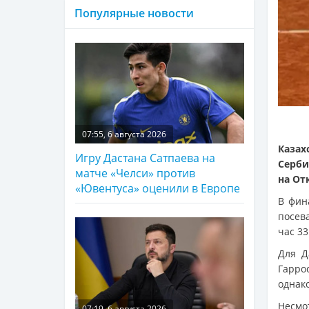
Популярные новости
07:55, 6 августа 2026
Каза
Игру Дастана Сатпаева на
Серби
матче «Челси» против
на От
«Ювентуса» оценили в Европе
В фин
посев
час 33
Для Д
Гарро
однако
Несмо
07:19, 6 августа 2026