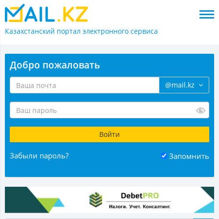
Казахстанский портал
электронного сервиса
Добро пожаловать
@mail.kz
Забыли пароль?
Запомнить