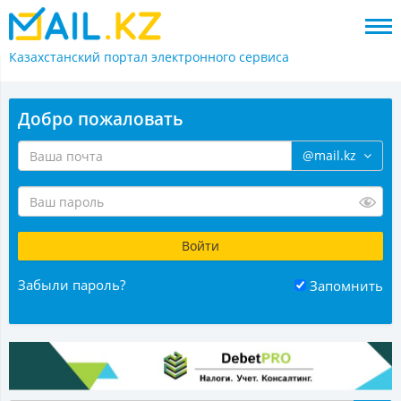
Казахстанский портал
электронного сервиса
Добро пожаловать
@mail.kz
Забыли пароль?
Запомнить