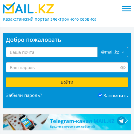
Казахстанский портал
электронного сервиса
Добро пожаловать
@mail.kz
Забыли пароль?
Запомнить