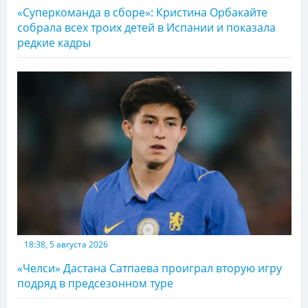
«Суперкоманда в сборе»: Кристина Орбакайте
собрала всех троих детей в Испании и показала
редкие кадры
18:38, 5 августа 2026
«Челси» Дастана Сатпаева проиграл вторую игру
подряд в предсезонном туре