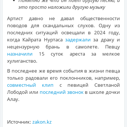
Понятно же что он поет другую песню, а
это просто наложили другую музыку
Артист давно не давал общественности
поводов для скандальных слухов. Одну из
последних ситуаций освещали в 2024 году,
когда Кайрата Нуртаса
задержали
за драку и
нецензурную брань в самолете. Певцу
назначили
15 суток ареста за мелкое
хулиганство.
В последнее же время события в жизни певца
только радовали его поклонников, например,
совместный клип
с певицей Светланой
Лободой или
последний звонок
в школе дочки
Алау.
Источник:
zakon.kz