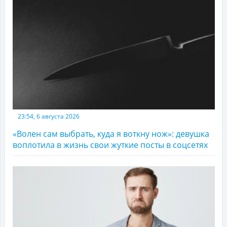
23:54, 6 августа 2026
«Волен сам выбрать, куда я воткну нож»: девушка
воплотила в жизнь свои жуткие посты в соцсетях