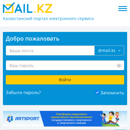
Казахстанский портал
электронного сервиса
Добро пожаловать
@mail.kz
Забыли пароль?
Запомнить