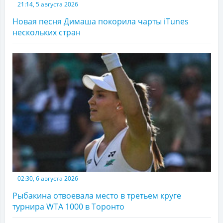
21:14, 5 августа 2026
Новая песня Димаша покорила чарты iTunes
нескольких стран
02:30, 6 августа 2026
Рыбакина отвоевала место в третьем круге
турнира WTA 1000 в Торонто