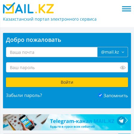
Казахстанский портал
электронного сервиса
Добро пожаловать
@mail.kz
Забыли пароль?
Запомнить