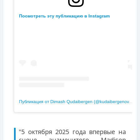
Посмотреть эту публикацию в Instagram
П
убликация от Dimash Qudaibergen (@kudaibergenov.dimash)
"5 октября 2025 года впервые на
сцене знаменитого Madison