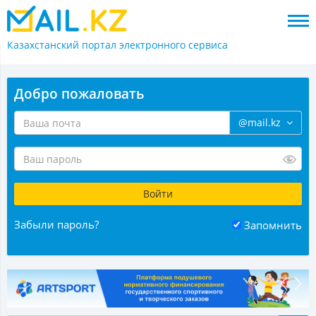
Казахстанский портал
электронного сервиса
Добро пожаловать
@mail.kz
Забыли пароль?
Запомнить