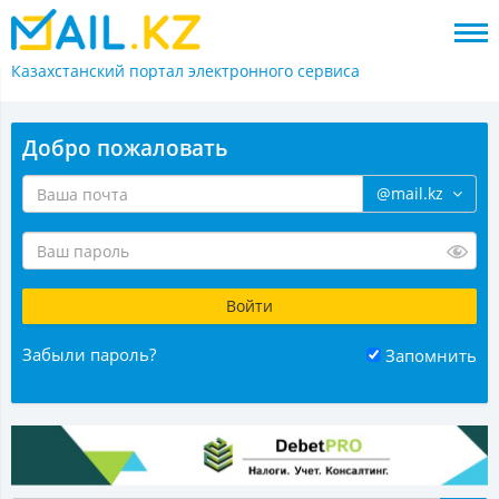
Казахстанский портал
электронного сервиса
Добро пожаловать
@mail.kz
Забыли пароль?
Запомнить