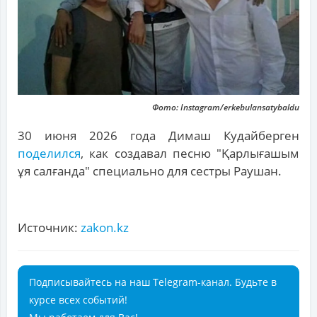
Фото: Instagram/erkebulansatybaldu
30 июня 2026 года Димаш Кудайберген
поделился
, как создавал песню "Қарлығашым
ұя салғанда" специально для сестры Раушан.
Источник:
zakon.kz
Подписывайтесь на наш Telegram-канал. Будьте в
курсе всех событий!