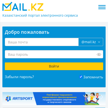
Казахстанский портал
электронного сервиса
Добро пожаловать
@mail.kz
Забыли пароль?
Запомнить