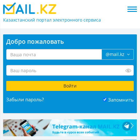
Казахстанский портал
электронного сервиса
Добро пожаловать
@mail.kz
Забыли пароль?
Запомнить