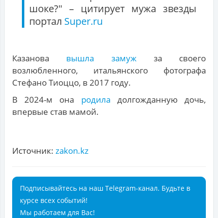
шоке?" – цитирует мужа звезды
портал
Super.ru
Казанова
вышла замуж
за своего
возлюбленного, итальянского фотографа
Стефано Тиоццо, в 2017 году.
В 2024-м она
родила
долгожданную дочь,
впервые став мамой.
Источник:
zakon.kz
Подписывайтесь на наш Telegram-канал. Будьте в
курсе всех событий!
Мы работаем для Вас!