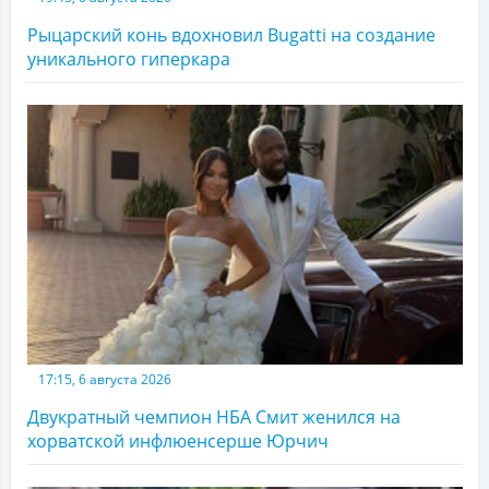
Рыцарский конь вдохновил Bugatti на создание
уникального гиперкара
17:15, 6 августа 2026
Двукратный чемпион НБА Смит женился на
хорватской инфлюенсерше Юрчич