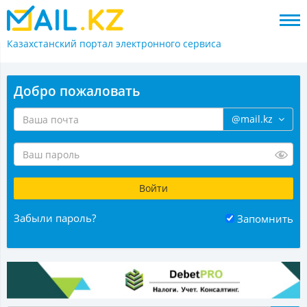
Казахстанский портал
электронного сервиса
Добро пожаловать
@mail.kz
Забыли пароль?
Запомнить