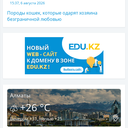
15:37, 6 августа 2026
Породы кошек, которые одарят хозяина
безграничной любовью
Алматы
+26 °C
Вечером +31, ночью +25