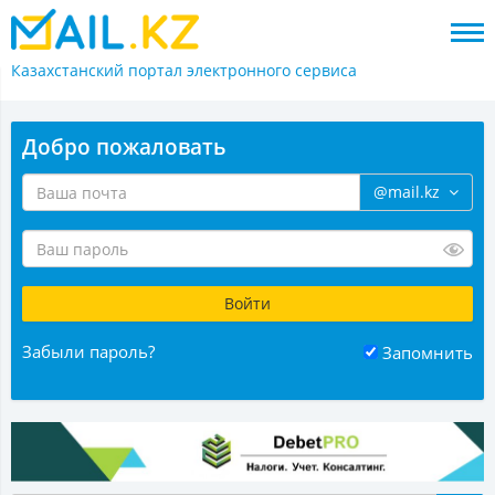
Казахстанский портал
электронного сервиса
Добро пожаловать
@mail.kz
Забыли пароль?
Запомнить