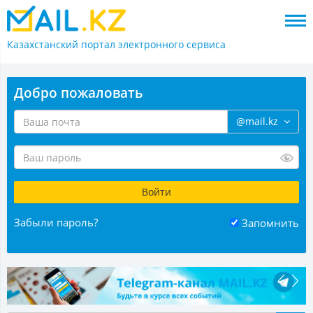
Казахстанский портал
электронного сервиса
Добро пожаловать
@mail.kz
Забыли пароль?
Запомнить