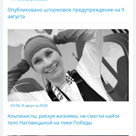
Опубликовано штормовое предупреждение на 9
августа
03:56, 8 августа 2026
Альпинисты, рискуя жизнями, не смогли найти
тело Наговицыной на пике Победы