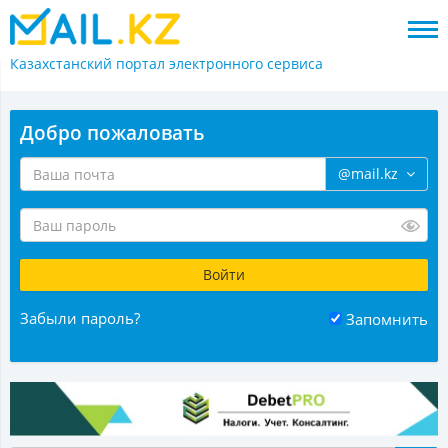
Казахстанский портал
электронного сервиса
Добро пожаловать
@mail.kz
Забыли пароль?
Запомнить