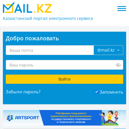
Казахстанский портал
электронного сервиса
Добро пожаловать
@mail.kz
Забыли пароль?
Запомнить