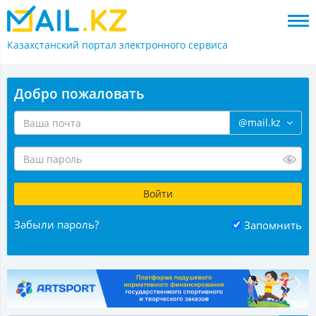
Казахстанский портал
электронного сервиса
Добро пожаловать
@mail.kz
Забыли пароль?
Запомнить