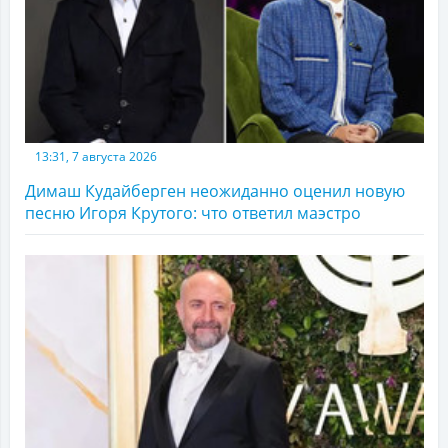
13:31, 7 августа 2026
Димаш Кудайберген неожиданно оценил новую
песню Игоря Крутого: что ответил маэстро