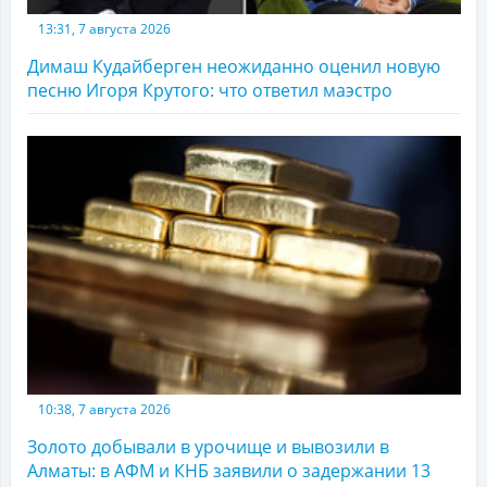
13:31, 7 августа 2026
Димаш Кудайберген неожиданно оценил новую
песню Игоря Крутого: что ответил маэстро
10:38, 7 августа 2026
Золото добывали в урочище и вывозили в
Алматы: в АФМ и КНБ заявили о задержании 13