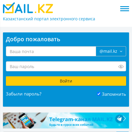
Казахстанский портал
электронного сервиса
Добро пожаловать
@mail.kz
Забыли пароль?
Запомнить