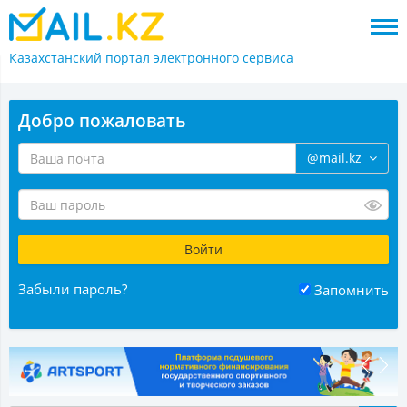
Казахстанский портал
электронного сервиса
Добро пожаловать
@mail.kz
Забыли пароль?
Запомнить