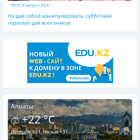
09:19, 8 августа 2026
Не дай собой манипулировать: субботний
гороскоп для всех знаков
Алматы
+22 °C
Вечером +21, ночью +31