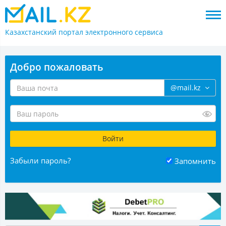
Казахстанский портал
электронного сервиса
Добро пожаловать
@mail.kz
Забыли пароль?
Запомнить