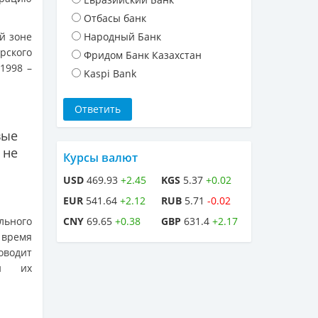
Отбасы банк
й зоне
Народный Банк
рского
Фридом Банк Казахстан
1998 –
Kaspi Bank
вые
 не
Курсы валют
USD
469.93
+2.45
KGS
5.37
+0.02
EUR
541.64
+2.12
RUB
5.71
-0.02
льного
CNY
69.65
+0.38
GBP
631.4
+2.17
 время
оводит
ти их