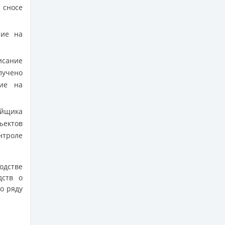
 сносе
ние на
исание
учено
ние на
ойщика
ектов
нтроле
одстве
дств о
По ряду