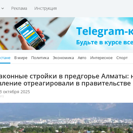
и
Реклама
Инструкция
хстане
В мире
Политика
Экономика
Авто
Интересное
Спорт
аконные стройки в предгорье Алматы: 
вление отреагировали в правительстве
 3 октября 2025
915