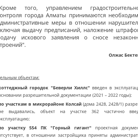
"Кроме того, управлением градостроительн
контроля города Алматы принимаются необходи
административные меры в отношении нарушител
включая выдачу предписаний, наложение штрафо
подачу искового заявления о сносе незакон
троений".
Олжас Бекте
дельным объектам:
коттеджный городок "Беверли Хиллс"
введен в эксплуата
основании разрешительной документации (2021 – 2022 годы);
по участкам в микрорайоне Колсай
(дома 2428, 2428/1) разр
не выдавались, объект на участке 362 частично вве
эксплуатацию;
по участку 554 ПК "Горный гигант"
проектная докуме
отсутствует, в отношении застройщика приняты администра