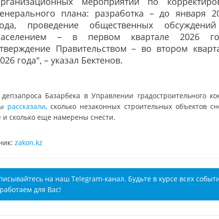
организационных мероприятий по корректиро
Генерального плана: разработка – до января 2
года, проведение общественных обсуждени
населением – в первом квартале 2026 го
утверждение Правительством – во втором кварт
026 года", – указал Бектенов.
 депзапроса Базарбека в Управлении градостроительного ко
ты
рассказали
, сколько незаконных строительных объектов сн
е и сколько еще намерены снести.
ник:
zakon.kz
писывайтесь на наш Telegram-канал. Будьте в курсе всех событ
работаем для Вас!