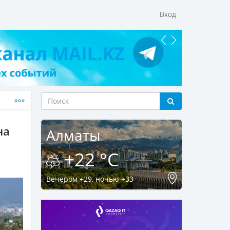
Вход
на
Алматы
+22 °C
Вечером +29, ночью +33