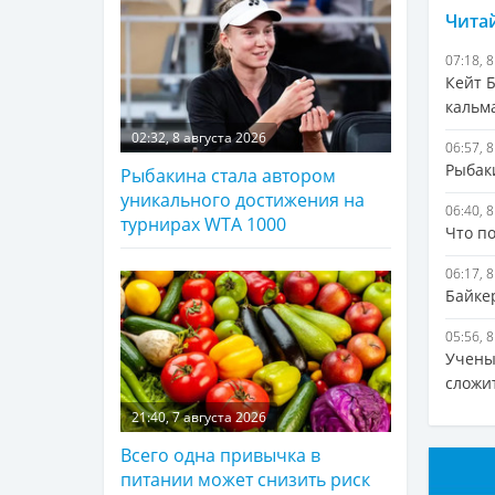
Читай
07:18, 
Кейт 
кальм
02:32, 8 августа 2026
06:57, 
Рыбак
Рыбакина стала автором
уникального достижения на
06:40, 
турнирах WTA 1000
Что п
06:17, 
Байке
05:56, 
Ученые
сложи
21:40, 7 августа 2026
Всего одна привычка в
питании может снизить риск