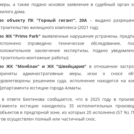
меры, а также подано исковое заявление в судебный орган о
жилого дома.
по объекту ПК "Горный гигант", 20А
– выдано разреше
строительство жилищного комплекса (2021 год);
по ЖК "Prime Park"
выявленные нарушения устранены, предп
исполнено (проведено техническое обследование, пол
положительное заключение экспертизы, подано уведомле
строительно-монтажные работы);
по ЖК "Монблан" и ЖК "Швейцария"
в отношении застр
приняты административные меры, иски о сносе объ
удовлетворены решением суда, исполнение находится на ко
Департамента юстиции города Алматы.
 в ответе Бектенова сообщается, что в 2025 году в произв
тамента юстиции находилось 35 исполнительных произво
объектов в предгорной зоне, из которых 20 исполнено (57 %). 
тов осуществлен полный или частичный снос.