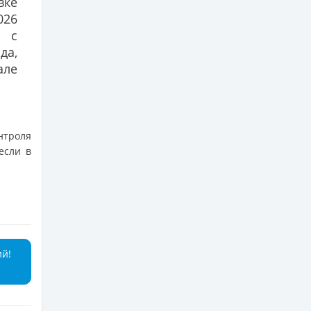
вке
026
й с
да,
але
нтроля
если в
ий!