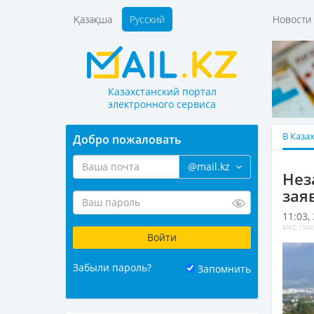
Қазақша
Русский
Новост
Казахстанский портал
электронного сервиса
В Каза
Добро пожаловать
@mail.kz
Нез
зая
11:03,
MKZ: 1506
Забыли пароль?
Запомнить