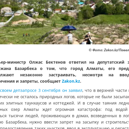
© Фото: Zakon.kz/Паве
ер-министр Олжас Бектенов ответил на депутатский 
тжана Базарбека о том, что город Алматы, его предг
олжают незаконно застраивать, несмотря на вво
ичения и запреты, сообщает
Zakon.kz
.
 своем депзапросе 3 сентября он заявил
, что в верхней части
ически не осталось природных логов, которые не были засыпа
их элитных таунхаусов и коттеджей. И в случае таяния ледн
ных озер Алматы ждет огромная катастрофа: под водой
ться тысячи людей, проживающих в домах, возведенных в лог
ю Базарбека, нужно ввести запрет на засыпку и строительс
, предоставление таких участков, ввод в эксплуатацию и регис