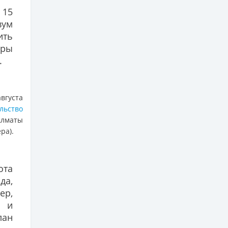
 15
вум
ить
ры
.
августа
льство
Алматы
ра).
ота
да,
ер,
ы и
лан