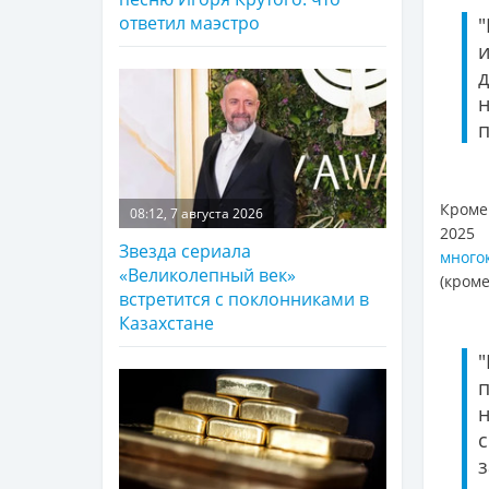
ответил маэстро
п
Кроме 
08:12, 7 августа 2026
2025
Звезда сериала
много
«Великолепный век»
(кром
встретится с поклонниками в
Казахстане
"