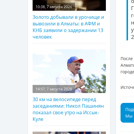
10:38, 7 августа 2026
Золото добывали в урочище и
вывозили в Алматы: в АФМ и
КНБ заявили о задержании 13
2
человек
После
Алма
город
Источ
14:57, 7 августа 2026
30 км на велосипеде перед
заседаниями: Никол Пашинян
Под
показал свое утро на Иссык-
Мы 
Куле