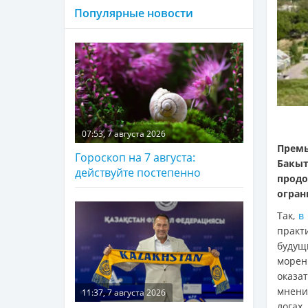
Популярные новости
07:53, 7 августа 2026
Премь
Гороскоп на 7 августа:
Бакы
действуйте постепенно
прод
огран
Так,
в
практ
будущ
морен
оказа
мнени
11:37, 7 августа 2026
логах