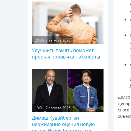
20:36, 7 августа 2026
Улучшить память поможет
простая привычка – эксперты
Далее
Депар
13:31, 7 августа 2026
сносе 
объек
Димаш Кудайберген
неожиданно оценил новую
песню Игоря Крутого: что