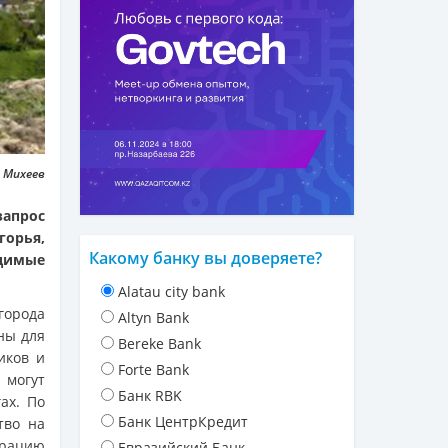
л Михеев
запрос
орья,
Какому банку вы доверяете?
димые
Alatau city bank
 города
Altyn Bank
ны для
Bereke Bank
иков и
Forte Bank
 могут
Банк RBK
ах. По
Банк ЦентрКредит
тво на
трацию
Евразийский Банк