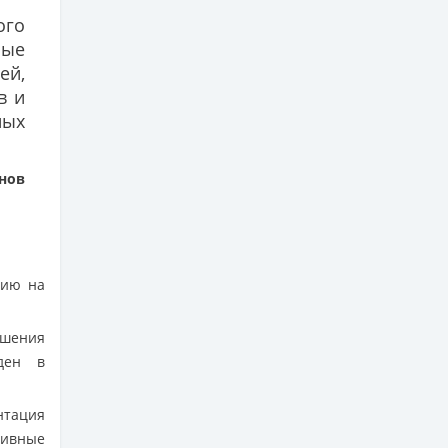
ого
мые
ей,
в и
ных
нов
цию на
ешения
ден в
нтация
тивные