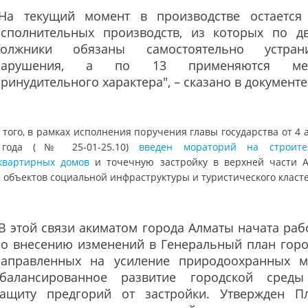
"На текущий момент в производстве остается
исполнительных производств, из которых по д
должники обязаны самостоятельно устран
нарушения, а по 13 применяются ме
ринудительного характера", – сказано в документе
того, в рамках исполнения поручения главы государства от 4 
 года (№ 25-01-25.10)
введен мораторий на строите
квартирных домов
и точечную застройку в верхней части 
е объектов социальной инфраструктуры и туристического класте
В этой связи акиматом города Алматы начата раб
по внесению изменений в Генеральный план горо
направленных на усиление природоохранных м
сбалансированное развитие городской сред
защиту предгорий от застройки. Утвержден П