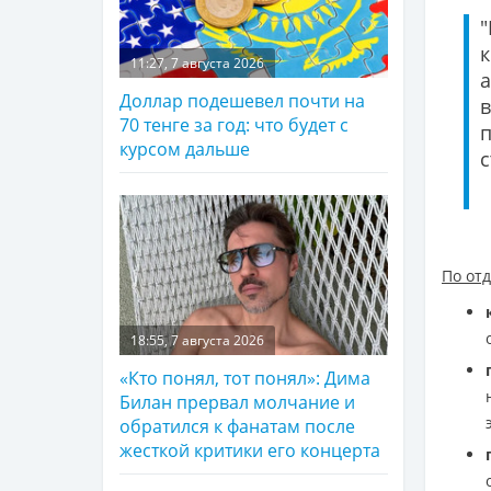
11:27, 7 августа 2026
Доллар подешевел почти на
70 тенге за год: что будет с
курсом дальше
с
По от
18:55, 7 августа 2026
«Кто понял, тот понял»: Дима
Билан прервал молчание и
обратился к фанатам после
жесткой критики его концерта