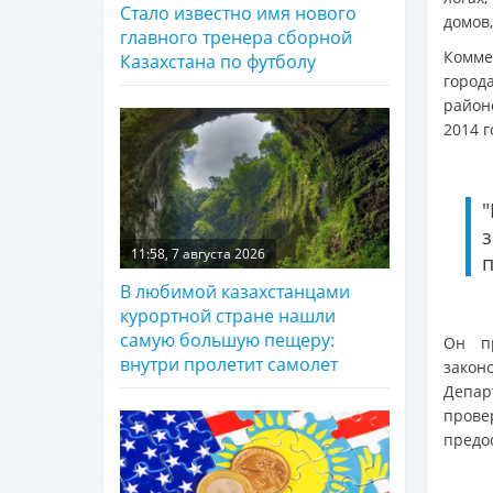
Стало известно имя нового
домов
главного тренера сборной
Комме
Казахстана по футболу
город
район
2014 г
11:58, 7 августа 2026
п
В любимой казахстанцами
курортной стране нашли
самую большую пещеру:
Он пр
внутри пролетит самолет
закон
Депар
пров
предо