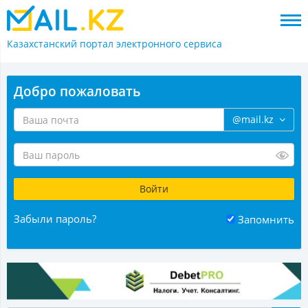
Казахстанский портал
электронного сервиса
Добро пожаловать
@mail.kz
Забыли пароль?
Запомнить