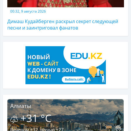
00:32, 9 августа 2026
Димаш Кудайберген раскрыл секрет следующей
песни и заинтриговал фанатов
Алматы
+31 °C
Вечером +32, ночью +27