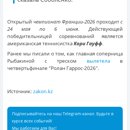
Открытый
чемпионат Франции-2026
проходит
с
24 мая по 6 июня
. Действующей
победительницей соревнований является
американская теннисистка
Кори Гауфф
.
Ранее мы писали о том, как главная соперница
Рыбакиной с треском
вылетела
в
четвертьфинале "Ролан Гаррос-2026".
Источник:
zakon.kz
Подписывайтесь на наш Telegram-канал. Будьте в
курсе всех событий!
Мы работаем для Вас!