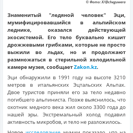
© Фото: X/@cheguwera
Знаменитый "ледяной человек" Эци,
мумифицировавшийся в альпийском
леднике, оказался действующей
экосистемой. Его тело буквально кишит
дрожжевыми грибками, которые не просто
выжили во льдах, но и продолжают
размножаться в стерильной холодильной
камере музея, сообщает
Zakon.kz
.
Эци обнаружили в 1991 году на высоте 3210
метров в итальянских Эцтальских Альпах.
Двое туристов приняли его за тело недавно
погибшего альпиниста. Позже выяснилось, что
охотник медного века жил около 3300 года до
нашей эры. Экстремальный холод подавил
активность микробов, и тело не разложилось.
Новое
исследование
мумии показало, что на