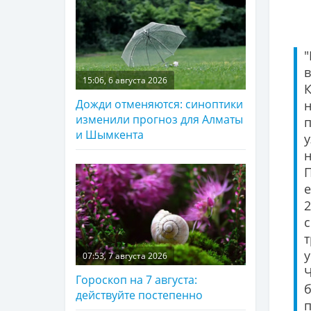
15:06, 6 августа 2026
К
Дожди отменяются: синоптики
н
изменили прогноз для Алматы
и Шымкента
у
н
е
с
т
07:53, 7 августа 2026
Гороскоп на 7 августа:
действуйте постепенно
п