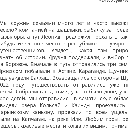
Фото Альфии Га
"Мы дружим семьями много лет и часто выезж
веселой компанией на шашлыки, рыбалку за пред
ызылоры, а тут Леонид предложил поехать в как
ибудь известное место в республике, популярно
путешественников. Увидеть, какая там приро
знать об истории. Друзья поддержали, и выбор 
а Боровое. Вначале в путь отправились три сем
Проездом побывали в Астане, Караганде, Щучинс
ще увидели Балхаш. Возвращались со стороны Шу
2022 году путешествовать отправились уже п
емей. Собрались с детьми, у кого было двое, у к
рое детей. Мы отправились в Алматинскую облас
увидели озера Кольсай и Каинды, проехались
Чарынскому каньону, проехали по всем ущель
были на Капчагае, на реке Или. Любим горы, ре
ещеры, красивые места, и когда их видим, понима