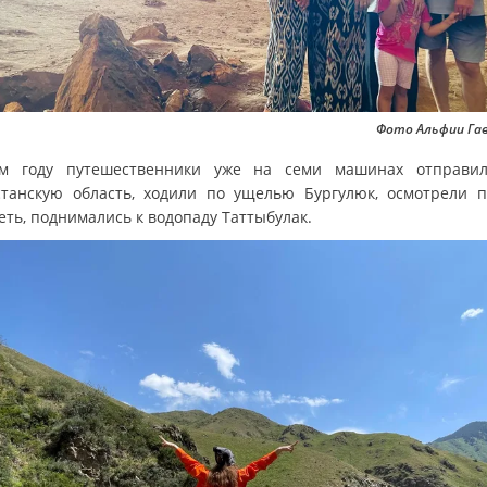
Фото Альфии Га
м году путешественники уже на семи машинах отправи
станскую область, ходили по ущелью Бургулюк, осмотрели 
еть, поднимались к водопаду Таттыбулак.