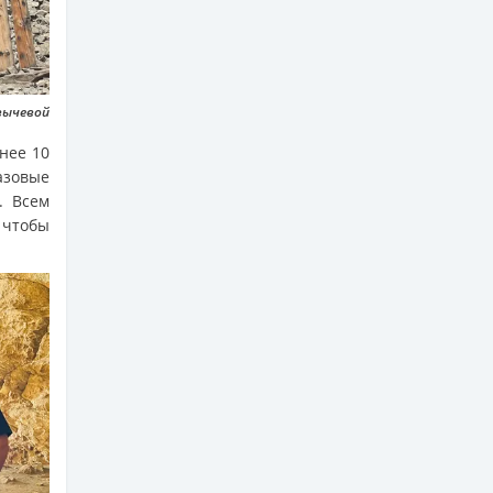
вычевой
нее 10
азовые
. Всем
 чтобы