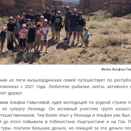
Фото Альфии Га
ния из пяти кызылординских семей путешествует по республ
рожниках с 2021 года. Любители рыбалки, охоты, активного 
лет дружат.
овам Альфии Гавычевой, идея экспедиций по родной стране 
 ее супругу Леониду. Он активный участник групп казахст
утешественников. Тем более опыт у Леонида и Альфии уже был.
й до этого побывали в Узбекистане, Кыргызстане и на Гоа. 
 туры, платили большие деньги, но локаций за эти деньги по