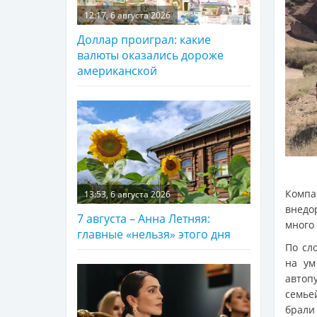
12:17, 6 августа 2026
Доллар проиграл: какие
валюты оказались дороже
американской
Компа
13:53, 6 августа 2026
внедо
7 августа – Анна Летняя:
много 
главные «нельзя» этого дня
По сл
на ум
автоп
семье
брали