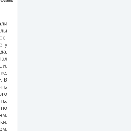
вычевой
али
елы
ое-
е у
да,
пал
ьи.
ке,
. В
ять
ого
ть,
 по
ям,
ки,
ем,