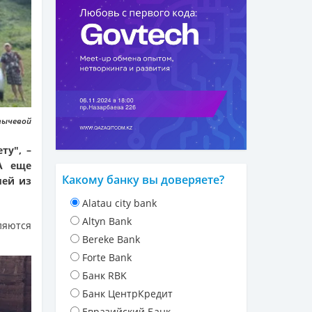
вычевой
ту", –
А еще
Какому банку вы доверяете?
мей из
Alatau city bank
Altyn Bank
ляются
Bereke Bank
Forte Bank
Банк RBK
Банк ЦентрКредит
Евразийский Банк