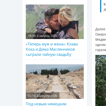
л
Далее
Омаро
18:59, 6 августа 2026
Медве
«Теперь муж и жена»: Клава
одном
Кока и Дима Масленников
горелк
сыграли тайную свадьбу
12:10, 6 августа 2026
Под новым немецким