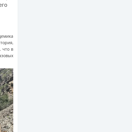
его
демика
тория,
 что в
азовых