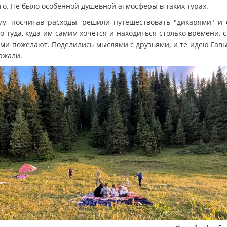
го. Не было особенной душевной атмосферы в таких турах.
му, посчитав расходы, решили путешествовать "дикарями" и 
 туда, куда им самим хочется и находиться столько времени, 
ами пожелают. Поделились мыслями с друзьями, и те идею Гав
ржали.