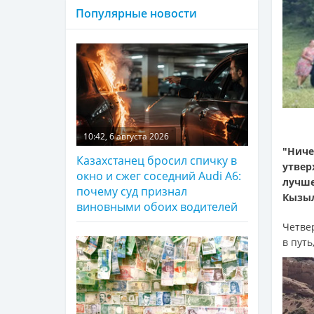
Популярные новости
10:42, 6 августа 2026
"Ниче
Казахстанец бросил спичку в
утве
окно и сжег соседний Audi A6:
лучше
почему суд признал
Кызыл
виновными обоих водителей
Четве
в путь