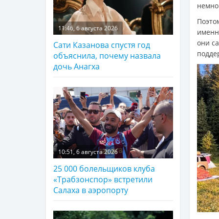
немно
Поэто
11:46, 6 августа 2026
именно
они с
Сати Казанова спустя год
подде
объяснила, почему назвала
дочь Анагха
10:51, 6 августа 2026
25 000 болельщиков клуба
«Трабзонспор» встретили
Салаха в аэропорту