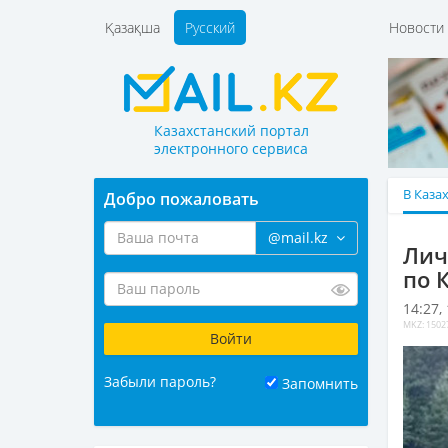
Қазақша
Русский
Новост
Казахстанский портал
электронного сервиса
В Каза
Добро пожаловать
@mail.kz
Лич
по 
14:27,
MKZ: 1502
Забыли пароль?
Запомнить