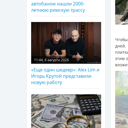
автобаном нашли 2000-
летнюю римскую трассу
Чтобы
дней,
плитк
этим 
11:44, 6 августа 2026
вложи
«Еще один шедевр»: Alex Lim и
Игорь Крутой представили
новую работу