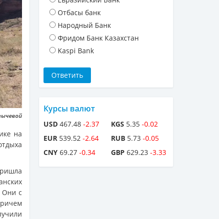
Отбасы банк
Народный Банк
Фридом Банк Казахстан
Kaspi Bank
Курсы валют
вычевой
USD
467.48
-2.37
KGS
5.35
-0.02
ике на
EUR
539.52
-2.64
RUB
5.73
-0.05
отдыха
CNY
69.27
-0.34
GBP
629.23
-3.33
пришла
анских
 Они с
Причем
лучили