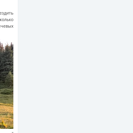
ездить
сколько
ычевых