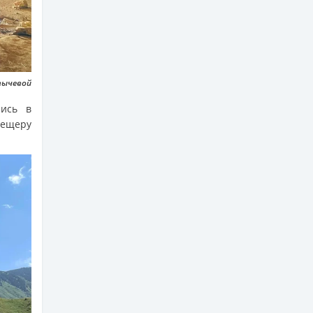
вычевой
лись в
пещеру