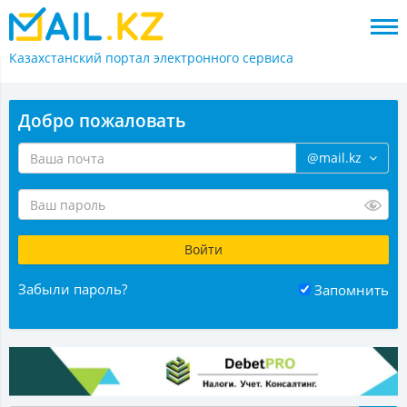
Казахстанский портал
электронного сервиса
Добро пожаловать
@mail.kz
Забыли пароль?
Запомнить