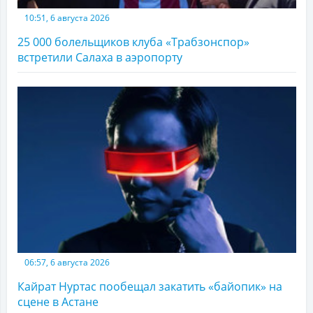
10:51, 6 августа 2026
25 000 болельщиков клуба «Трабзонспор»
встретили Салаха в аэропорту
06:57, 6 августа 2026
Кайрат Нуртас пообещал закатить «байопик» на
сцене в Астане