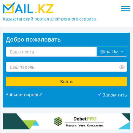
Казахстанский портал
электронного сервиса
Добро пожаловать
@mail.kz
Забыли пароль?
Запомнить