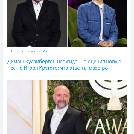
13:31, 7 августа 2026
Димаш Кудайберген неожиданно оценил новую
песню Игоря Крутого: что ответил маэстро