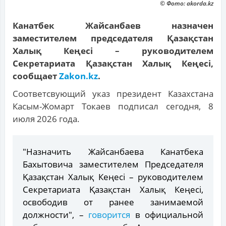
© Фото: akorda.kz
Канатбек Жайсанбаев назначен
заместителем председателя Қазақстан
Халық Кеңесі – руководителем
Секретариата Қазақстан Халық Кеңесі,
сообщает
Zakon.kz
.
Cоответсвующий указ президент Казахстана
Касым-Жомарт Токаев подписал сегодня, 8
июля 2026 года.
"Назначить Жайсанбаева Канатбека
Бахытовича заместителем Председателя
Қазақстан Халық Кеңесі – руководителем
Секретариата Қазақстан Халық Кеңесі,
освободив от ранее занимаемой
должности", –
говорится
в официальной