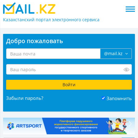
Казахстанский портал
электронного сервиса
Добро пожаловать
@mail.kz
Забыли пароль?
Запомнить