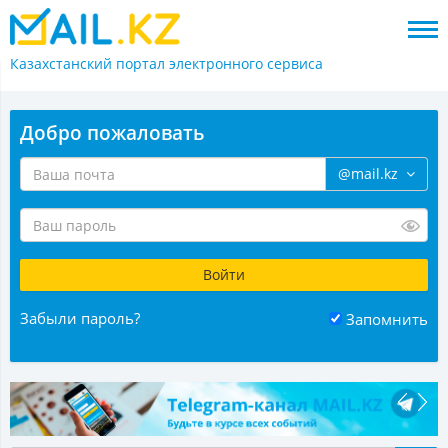
Казахстанский портал
электронного сервиса
Добро пожаловать
@mail.kz
Забыли пароль?
Запомнить