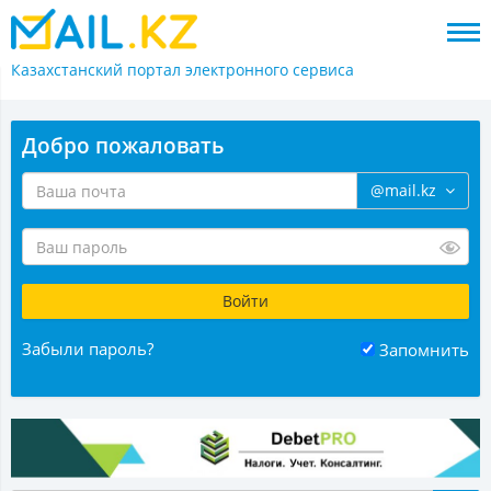
Казахстанский портал
электронного сервиса
Добро пожаловать
@mail.kz
Забыли пароль?
Запомнить