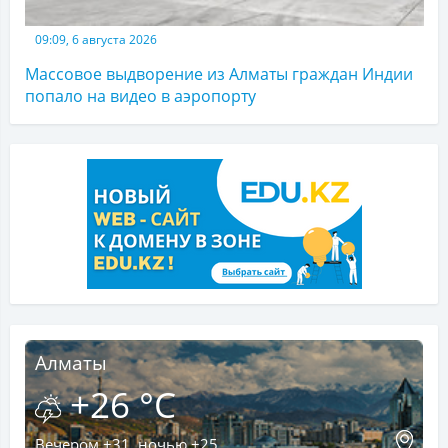
09:09, 6 августа 2026
Массовое выдворение из Алматы граждан Индии
попало на видео в аэропорту
Алматы
+26 °C
Вечером +31, ночью +25