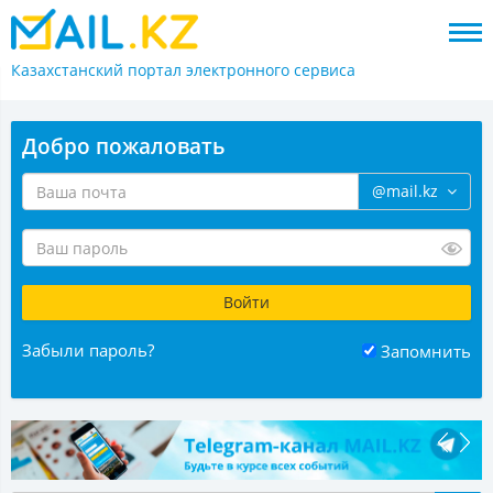
Казахстанский портал
электронного сервиса
Добро пожаловать
@mail.kz
Забыли пароль?
Запомнить