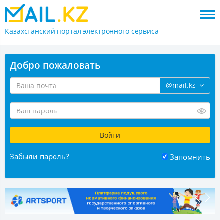
Казахстанский портал
электронного сервиса
Добро пожаловать
@mail.kz
Забыли пароль?
Запомнить