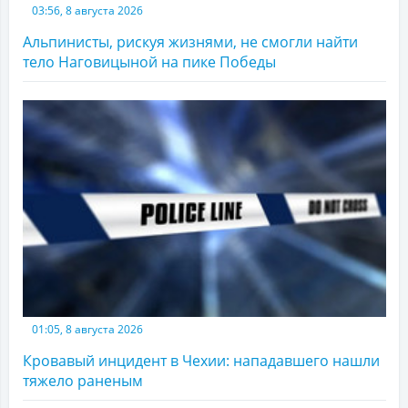
03:56, 8 августа 2026
Альпинисты, рискуя жизнями, не смогли найти
тело Наговицыной на пике Победы
01:05, 8 августа 2026
Кровавый инцидент в Чехии: нападавшего нашли
тяжело раненым