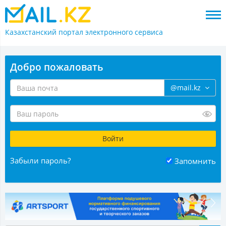
Казахстанский портал
электронного сервиса
Добро пожаловать
@mail.kz
Забыли пароль?
Запомнить