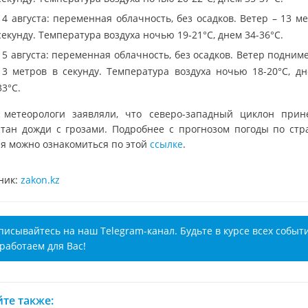
14 августа: переменная облачность, без осадков. Ветер – 13 м
секунду. Температура воздуха ночью 19-21°C, днем 34-36°C.
15 августа: переменная облачность, без осадков. Ветер подним
13 метров в секунду. Температура воздуха ночью 18-20°C, дн
33°C.
 метеорологи заявляли, что северо-западный циклон прин
стан дожди с грозами. Подробнее с прогнозом погоды по стр
ня можно ознакомиться по этой
ссылке
.
ник:
zakon.kz
писывайтесь на наш Telegram-канал. Будьте в курсе всех событ
работаем для Вас!
те также: