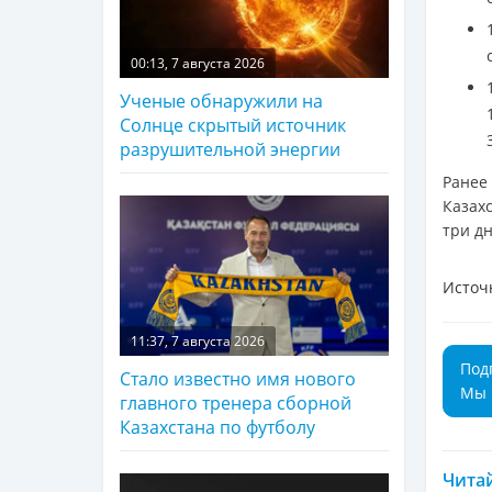
00:13, 7 августа 2026
Ученые обнаружили на
Солнце скрытый источник
разрушительной энергии
Ранее
Казах
три д
Источ
11:37, 7 августа 2026
Под
Стало известно имя нового
Мы 
главного тренера сборной
Казахстана по футболу
Читай