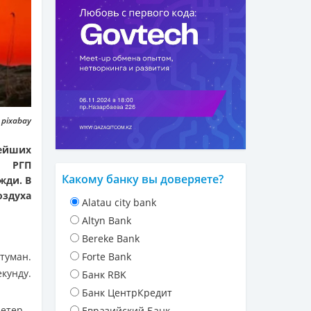
 pixabay
нейших
и РГП
Какому банку вы доверяете?
жди. В
здуха
Alatau city bank
Altyn Bank
Bereke Bank
туман.
Forte Bank
кунду.
Банк RBK
Банк ЦентрКредит
етер –
Евразийский Банк