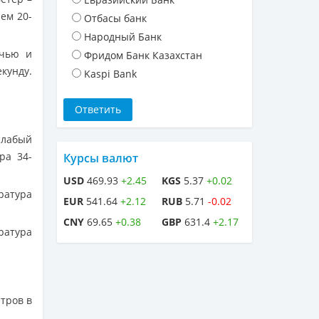
нем 20-
Отбасы банк
Народный Банк
очью и
Фридом Банк Казахстан
кунду.
Kaspi Bank
слабый
ра 34-
Курсы валют
USD
469.93
+2.45
KGS
5.37
+0.02
ратура
EUR
541.64
+2.12
RUB
5.71
-0.02
CNY
69.65
+0.38
GBP
631.4
+2.17
ратура
етров в