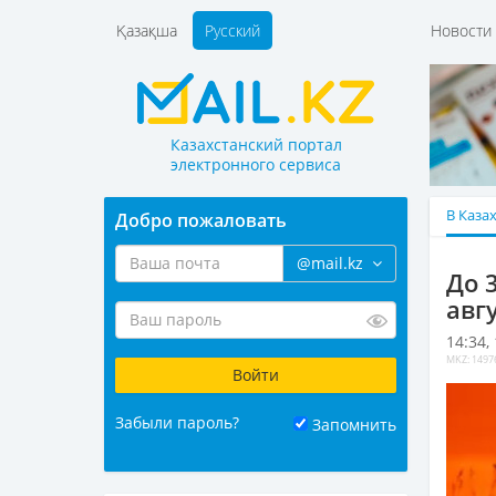
Қазақша
Русский
Новост
Казахстанский портал
электронного сервиса
В Каза
Добро пожаловать
@mail.kz
До 
авг
14:34,
MKZ: 1497
Забыли пароль?
Запомнить