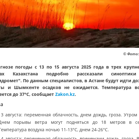
© Фото:
гнозе погоды с 13 по 15 августа 2025 года в трех круп
дах Казахстана подробно рассказали синоптик
идромет". По данным специалистов, в Астане будут идти до
ты и Шымкенте осадков не ожидается. Температура во
еется до 37°C, сообщает
Zakon.kz
.
на
13 августа: переменная облачность, днем дождь, гроза. Утром 
Днем порывы ветра могут подняться до 18 метров в се
Температура воздуха ночью 11-13°C, днем 24-26°C.
14 августа: переменная облачность, временами дождь, гроза. В