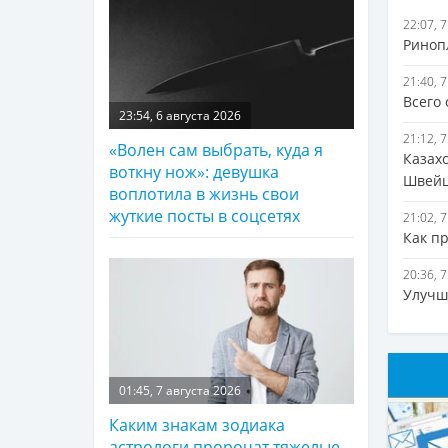
22:07, 
Ринопл
21:40, 
Всего
23:54, 6 августа 2026
21:12, 
«Волен сам выбрать, куда я
Казах
воткну нож»: девушка
Швей
воплотила в жизнь свои
жуткие посты в соцсетях
21:02, 
Как п
20:36, 
Улучш
01:45, 7 августа 2026
Каким знакам зодиака
астрологи пророчат тяжелые