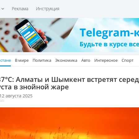
и
Реклама
Инструкция
хстане
В мире
Политика
Экономика
Авто
Интересное
Спорт
37°C: Алматы и Шымкент встретят сере
уста в знойной жаре
 12 августа 2025
645