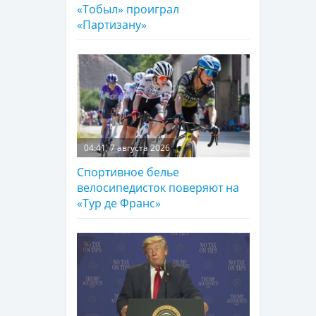
«Тобыл» проиграл
«Партизану»
04:41, 7 августа 2026
Спортивное белье
велосипедисток поверяют на
«Тур де Франс»