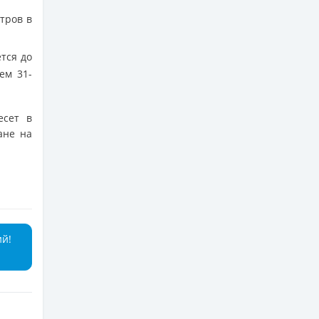
етров в
ется до
ем 31-
есет в
ане на
ий!