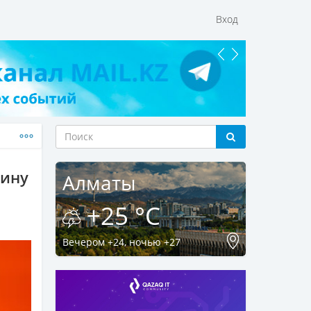
Вход
дину
Алматы
+25 °C
Вечером +24, ночью +27