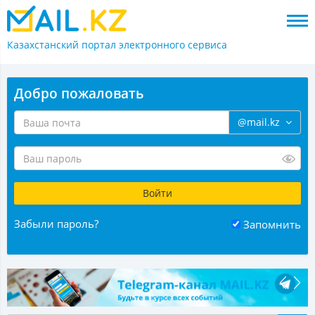
Казахстанский портал
электронного сервиса
Добро пожаловать
@mail.kz
Забыли пароль?
Запомнить