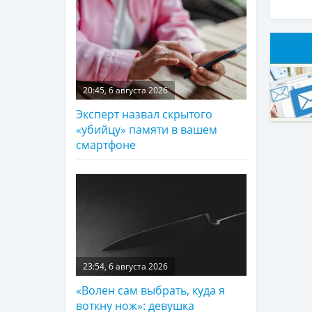
20:45, 6 августа 2026
Эксперт назвал скрытого
«убийцу» памяти в вашем
смартфоне
23:54, 6 августа 2026
«Волен сам выбрать, куда я
воткну нож»: девушка