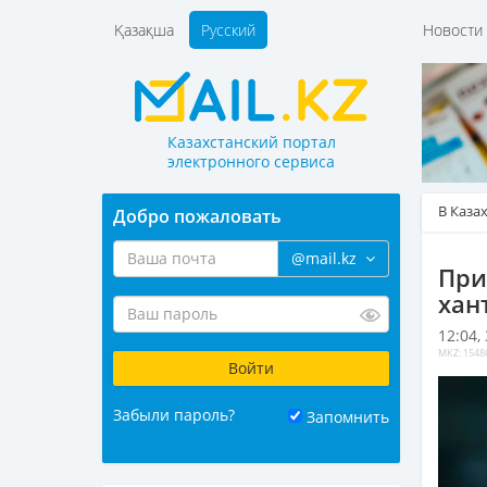
Қазақша
Русский
Новост
Казахстанский портал
электронного сервиса
В Каза
Добро пожаловать
@mail.kz
При
хан
12:04,
MKZ: 1548
Забыли пароль?
Запомнить