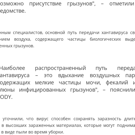
возможно присутствие грызунов", – отметил
едомстве.
нным специалистов, основной путь передачи хантавируса св
нием воздуха, содержащего частицы биологических выд
енных грызунов.
"Наиболее распространенный путь перед
хантавируса – это вдыхание воздушных пар
содержащих мелкие частицы мочи, фекалий 
слюны инфицированных грызунов", – пояснил
EODY.
 уточнили, что вирус способен сохранять заразность длит
 в высохших зараженных материалах, которые могут поднима
 в виде пыли во время уборки.