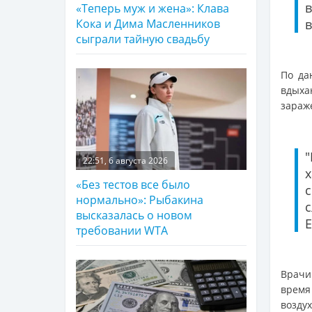
«Теперь муж и жена»: Клава
в
Кока и Дима Масленников
сыграли тайную свадьбу
По да
вдыха
зараж
22:51, 6 августа 2026
«Без тестов все было
нормально»: Рыбакина
высказалась о новом
требовании WTA
Врачи
время
воздух