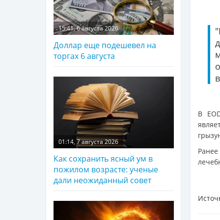
15:41, 6 августа 2026
Доллар еще подешевел на
м
торгах 6 августа
о
в
В EOD
являе
грызу
01:14, 7 августа 2026
Ранее
Как сохранить ясный ум в
лечеб
пожилом возрасте: ученые
дали неожиданный совет
Источ