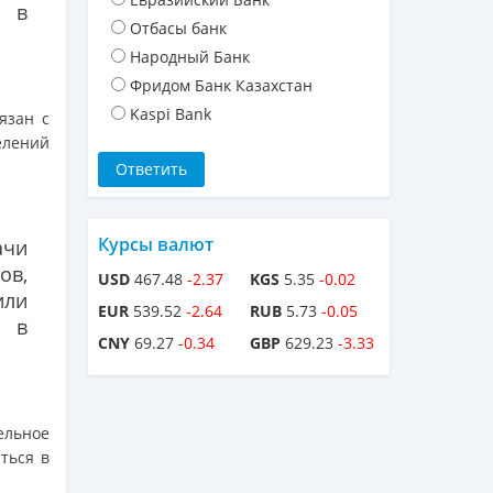
и в
Отбасы банк
Народный Банк
Фридом Банк Казахстан
Kaspi Bank
язан с
елений
Курсы валют
ачи
ов,
USD
467.48
-2.37
KGS
5.35
-0.02
или
EUR
539.52
-2.64
RUB
5.73
-0.05
и в
CNY
69.27
-0.34
GBP
629.23
-3.33
ельное
ться в