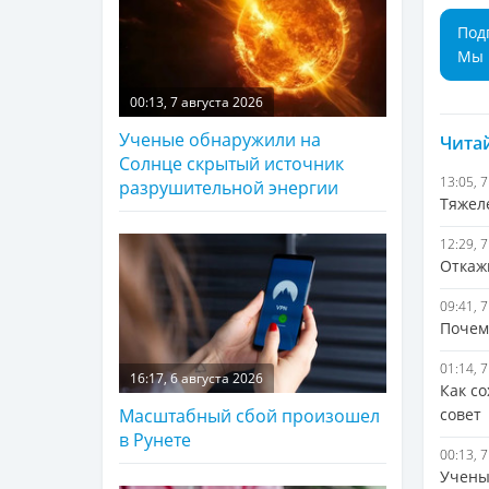
Под
Мы 
00:13, 7 августа 2026
Ученые обнаружили на
Читай
Солнце скрытый источник
13:05, 
разрушительной энергии
Тяжеле
12:29, 
Откажи
09:41, 
Почем
01:14, 
16:17, 6 августа 2026
Как с
совет
Масштабный сбой произошел
в Рунете
00:13, 
Учены