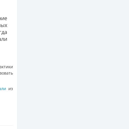
ние
ных
гда
али
актики
вовать
жали
из