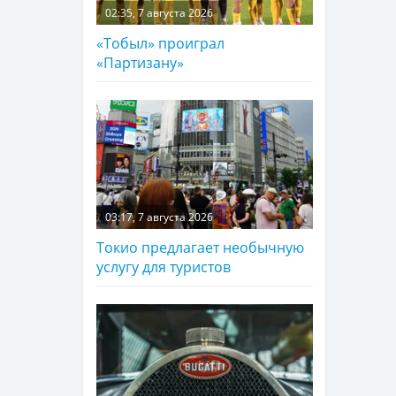
02:35, 7 августа 2026
«Тобыл» проиграл
«Партизану»
03:17, 7 августа 2026
Токио предлагает необычную
услугу для туристов