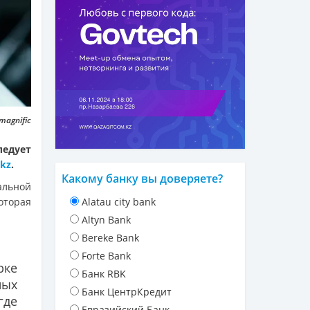
magnific
ледует
.kz
.
Какому банку вы доверяете?
альной
оторая
Alatau city bank
Altyn Bank
Bereke Bank
Forte Bank
рке
Банк RBK
ных
Банк ЦентрКредит
где
Евразийский Банк