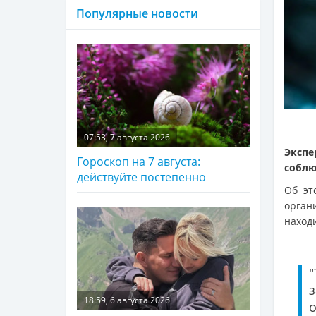
Популярные новости
07:53, 7 августа 2026
Экспе
Гороскоп на 7 августа:
соблю
действуйте постепенно
Об э
орган
наход
з
18:59, 6 августа 2026