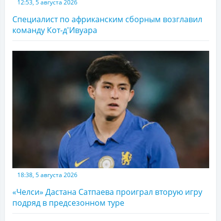
12:53, 5 августа 2026
Специалист по африканским сборным возглавил
команду Кот-д'Ивуара
18:38, 5 августа 2026
«Челси» Дастана Сатпаева проиграл вторую игру
подряд в предсезонном туре