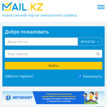
Казахстанский портал
электронного сервиса
Добро пожаловать
@mail.kz
Забыли пароль?
Запомнить