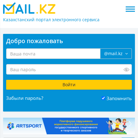
Казахстанский портал
электронного сервиса
Добро пожаловать
@mail.kz
Забыли пароль?
Запомнить