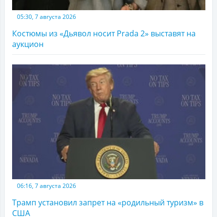
05:30, 7 августа 2026
Костюмы из «Дьявол носит Prada 2» выставят на
аукцион
06:16, 7 августа 2026
Трамп установил запрет на «родильный туризм» в
США